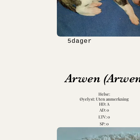
5dager
Arwen (Arwen
Helse:
Øyelyst: Uten anmerkning
HD: A
AD: 0
LTV: 0
SP: 0