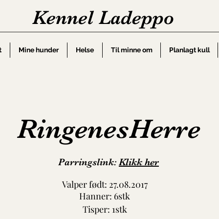
Kennel Ladeppo
t
Mine hunder
Helse
Til minne om
Planlagt kull
RingenesHerre
Parringslink:
Klikk her
Valper født: 27.08.2017
Hanner: 6stk
Tisper: 1stk