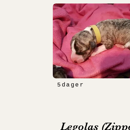
5dager
Legolas (Zipp