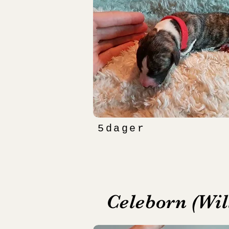
5dager
Celeborn (Will