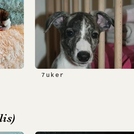
7uker
is)