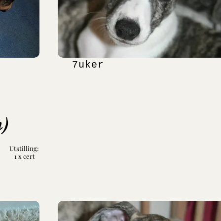
7uker
)
Utstilling:
1 x cert